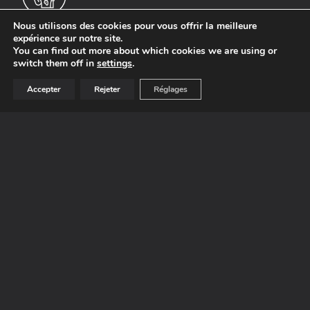
Nous utilisons des cookies pour vous offrir la meilleure
Dynamiques et formatrices
expérience sur notre site.
You can find out more about which cookies we are using or
switch them off in
settings
.
Faire confiance au groupe Tenthorey, s’est
s’allier à un groupe dynamique qui ne cesse de
Accepter
Rejeter
Réglages
grandir. Nous formons des apprentis. Nous
sommes aussi exigeant sur les conditions de
nos employés et les normes en vigueur dans la
construction.
À propos
Proche de vous et régionale
Notre groupe réalise vos projet de rénovation